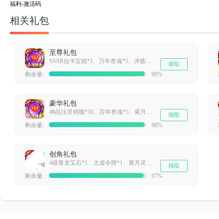
福利-激活码
相关礼包
至尊礼包
SSSR仙卡宝箱*1、万年兽魂*5、淬炼宝石*2、元宝*50000
领取
剩余量:
98%
豪华礼包
神品注灵精魄*10、百年兽魂*5、紫月灵石*5、元宝*50000
领取
剩余量:
98%
创角礼包
4级青龙宝石*1、太虚令牌*1、紫月灵石*1、金币*500000
领取
剩余量:
97%