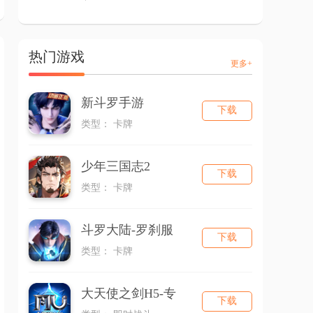
热门游戏
更多+
新斗罗手游
下载
类型： 卡牌
少年三国志2
下载
类型： 卡牌
斗罗大陆-罗刹服
下载
类型： 卡牌
大天使之剑H5-专
下载