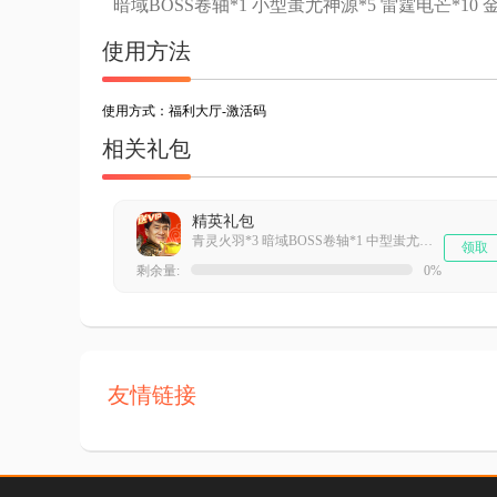
暗域BOSS卷轴*1 小型蚩尤神源*5 雷霆电芒*10 金
使用方法
使用方式：福利大厅-激活码
相关礼包
精英礼包
青灵火羽*3 暗域BOSS卷轴*1 中型蚩尤神源*3 金币*40w
领取
剩余量:
0%
友情链接