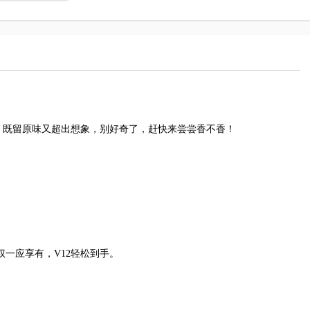
，既留原味又超出想象，别好奇了，赶快来尝尝香不香！
权一应享有，V12轻松到手。