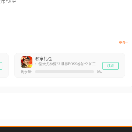
币*20w
更多+
独家礼包
中型蚩尤神源*3 世界BOSS卷轴*2 矿工升级券*1 雷霆电芒*5
领取
剩余量:
0%