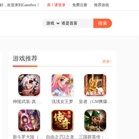
好，欢迎来到Gamebox！
|
亲！请登录
|
免费注册
|
推荐游戏
游戏推荐
更多+
神陵武装-真·原价0.1折
浅浅女王梦
皇者（GM爽爆提充版）
新斗罗大陆（送海神波赛西）
自由之刃2之龙城传说
三国群英传：鸿鹄霸业