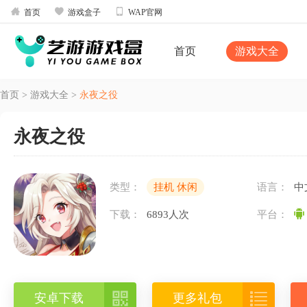



首页
游戏盒子
WAP官网
首页
游戏大全
首页
>
游戏大全
>
永夜之役
永夜之役
类型：
挂机 休闲
语言：
中
下载：
6893人次
平台：


安卓下载
更多礼包