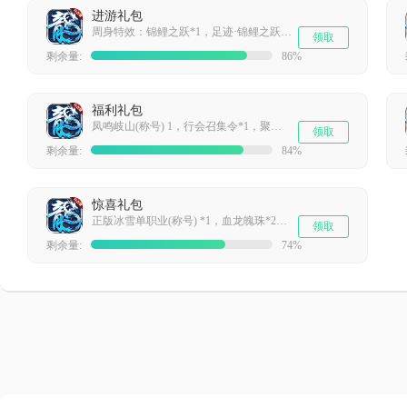
进游礼包
周身特效：锦鲤之跃*1，足迹·锦鲤之跃*1，足球巨星（时装）*1，大都督赞助卡*1
领取
剩余量:
86%
福利礼包
凤鸣岐山(称号) 1，行会召集令*1，聚灵丹《超级) *1
领取
剩余量:
84%
惊喜礼包
正版冰雪单职业(称号) *1，血龙魄珠*200，洗髓丹*200
领取
剩余量:
74%